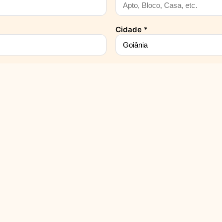
Cidade *
E-mail *
LIARES
o censo e análise socioeconômica
Nome do Pai