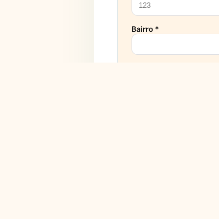
Bairro *
Estado *
Telefone *
DADOS FAMI
03
Informações para 
Nome da Mãe *